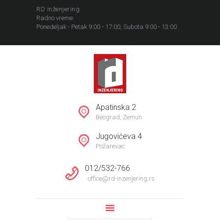
RD inženjering
Radno vreme:
Ponedeljak - Petak 9:00 - 17:00, Subota 9:00 - 13:00
POČETNA
NEKRETNINE
Apatinska 2
REFERENCE
Beograd, Zemun
INFORMACIJE
Jugovićeva 4
KOMPANIJA
Požarevac
012/532-766
office@rd-inzenjering.rs