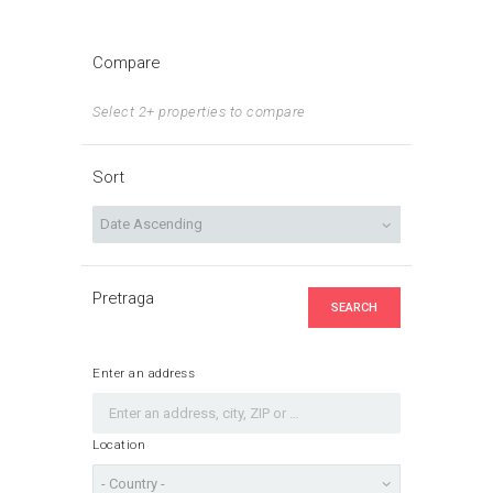
чланака
Compare
Select 2+ properties to compare
Sort
Pretraga
SEARCH
Enter an address
Location