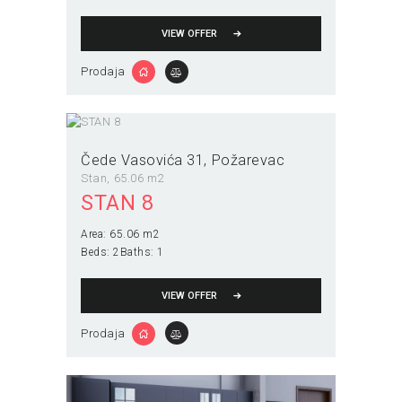
VIEW OFFER
Prodaja
Čede Vasovića 31
Požarevac
Stan
65.06 m2
STAN 8
Area:
65.06 m2
Beds:
2
Baths:
1
VIEW OFFER
Prodaja