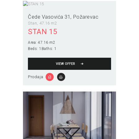
Čede Vasovića 31
Požarevac
Stan
47.16 m2
STAN 15
Area:
47.16 m2
Beds:
1
Baths:
1
VIEW OFFER
Prodaja