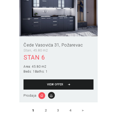
Čede Vasovića 31
Požarevac
Stan
45.80 m2
STAN 6
Area:
45.80 m2
Beds:
1
Baths:
1
VIEW OFFER
Prodaja
Пагинација
PAGE
1
PAGE
2
PAGE
3
PAGE
4
>