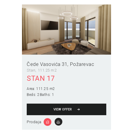
Čede Vasovića 31
Požarevac
Stan
111.25 m2
STAN 17
Area:
111.25 m2
Beds:
2
Baths:
1
VIEW OFFER
Prodaja