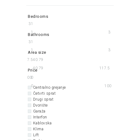
Bedrooms
3
1
1
3
Bathrooms
3
1
1
3
Area size
117.5
40.79
40.79
117.5
Price
100
0
0
100
Centralno grejanje
Četvrti sprat
Drugi sprat
Dvorište
Garaža
Interfon
Kablovska
Klima
Lift