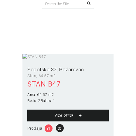
Požarevac
Home
All Properties
Požarevac
Sopotska 32
Požarevac
Stan
64.57 m2
STAN B47
Area:
64.57 m2
Beds:
2
Baths:
1
VIEW OFFER
Prodaja