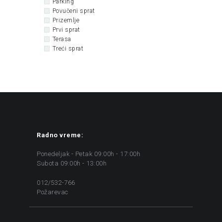
Parking
Povučeni sprat
Prizemlje
Prvi sprat
Terasa
Treći sprat
Radno vreme:
Ponedeljak - Petak 09:00h - 17:00h
Subota 09:00h - 13:00h
012/532-766
Požarevac