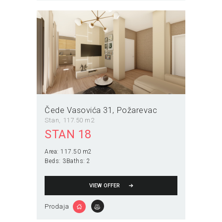
Čede Vasovića 31
Požarevac
Stan
117.50 m2
STAN 18
Area:
117.50 m2
Beds:
3
Baths:
2
VIEW OFFER
Prodaja