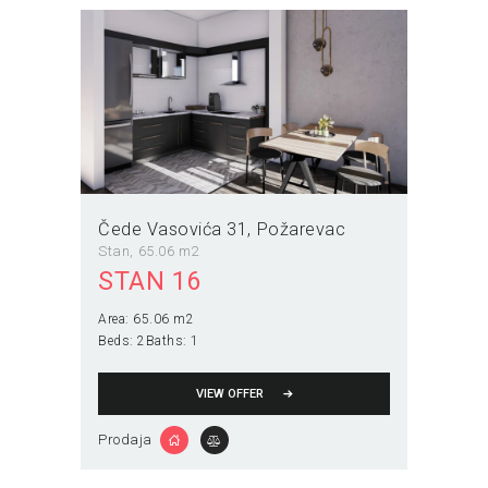
Čede Vasovića 31
Požarevac
Stan
65.06 m2
STAN 16
Area:
65.06 m2
Beds:
2
Baths:
1
VIEW OFFER
Prodaja