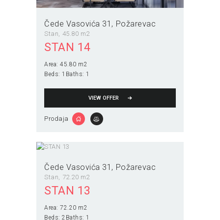
Čede Vasovića 31
Požarevac
Stan
45.80 m2
STAN 14
Area:
45.80 m2
Beds:
1
Baths:
1
VIEW OFFER
Prodaja
Čede Vasovića 31
Požarevac
Stan
72.20 m2
STAN 13
Area:
72.20 m2
Beds:
2
Baths:
1