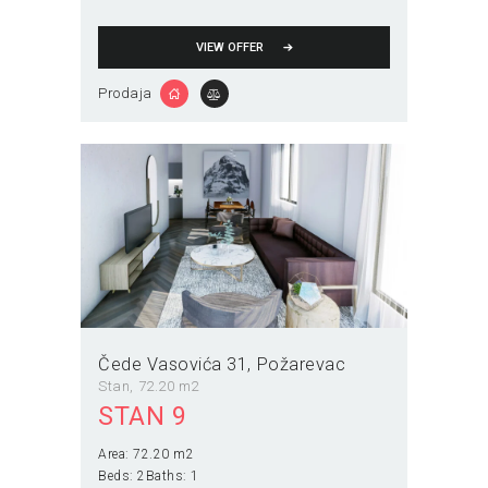
VIEW OFFER
Prodaja
Čede Vasovića 31
Požarevac
Stan
72.20 m2
STAN 9
Area:
72.20 m2
Beds:
2
Baths:
1