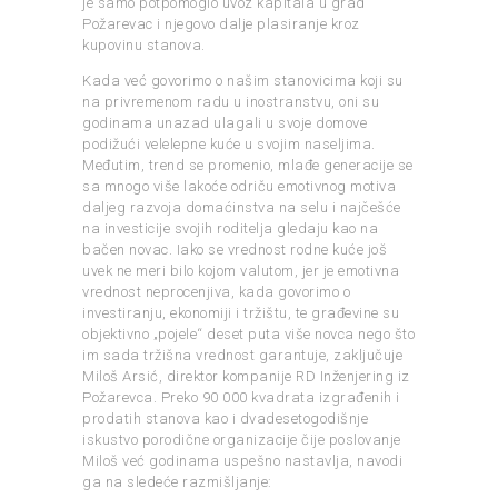
je samo potpomoglo uvoz kapitala u grad
Požarevac i njegovo dalje plasiranje kroz
kupovinu stanova.
Kada već govorimo o našim stanovicima koji su
na privremenom radu u inostranstvu, oni su
godinama unazad ulagali u svoje domove
podižući velelepne kuće u svojim naseljima.
Međutim, trend se promenio, mlađe generacije se
sa mnogo više lakoće odriču emotivnog motiva
daljeg razvoja domaćinstva na selu i najčešće
na investicije svojih roditelja gledaju kao na
bačen novac. Iako se vrednost rodne kuće još
uvek ne meri bilo kojom valutom, jer je emotivna
vrednost neprocenjiva, kada govorimo o
investiranju, ekonomiji i tržištu, te građevine su
objektivno „pojele“ deset puta više novca nego što
im sada tržišna vrednost garantuje, zaključuje
Miloš Arsić, direktor kompanije RD Inženjering iz
Požarevca. Preko 90 000 kvadrata izgrađenih i
prodatih stanova kao i dvadesetogodišnje
iskustvo porodične organizacije čije poslovanje
Miloš već godinama uspešno nastavlja, navodi
ga na sledeće razmišljanje: