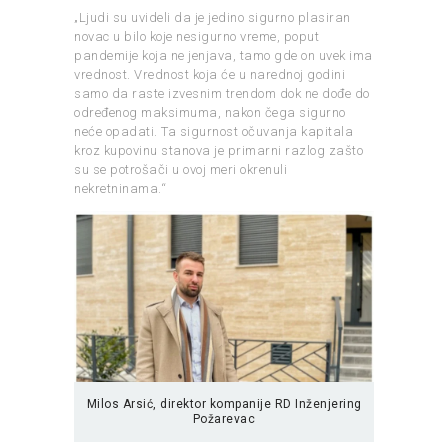
„Ljudi su uvideli da je jedino sigurno plasiran
novac u bilo koje nesigurno vreme, poput
pandemije koja ne jenjava, tamo gde on uvek ima
vrednost. Vrednost koja će u narednoj godini
samo da raste izvesnim trendom dok ne dođe do
određenog maksimuma, nakon čega sigurno
neće opadati. Ta sigurnost očuvanja kapitala
kroz kupovinu stanova je primarni razlog zašto
su se potrošači u ovoj meri okrenuli
nekretninama.“
Milos Arsić, direktor kompanije RD Inženjering
Požarevac