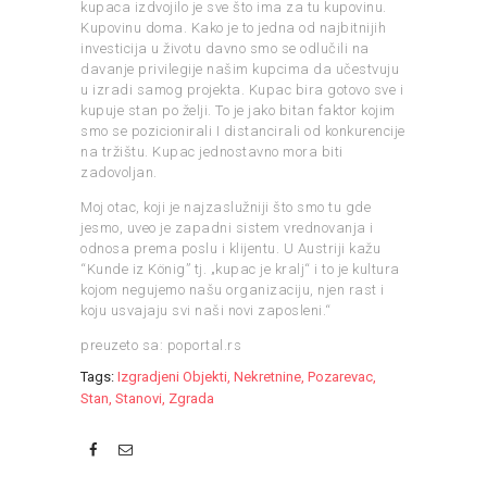
kupaca izdvojilo je sve što ima za tu kupovinu.
Kupovinu doma. Kako je to jedna od najbitnijih
investicija u životu davno smo se odlučili na
davanje privilegije našim kupcima da učestvuju
u izradi samog projekta. Kupac bira gotovo sve i
kupuje stan po želji. To je jako bitan faktor kojim
smo se pozicionirali I distancirali od konkurencije
na tržištu. Kupac jednostavno mora biti
zadovoljan.
Moj otac, koji je najzaslužniji što smo tu gde
jesmo, uveo je zapadni sistem vrednovanja i
odnosa prema poslu i klijentu. U Austriji kažu
“Kunde iz König” tj. „kupac je kralj“ i to je kultura
kojom negujemo našu organizaciju, njen rast i
koju usvajaju svi naši novi zaposleni.“
preuzeto sa: poportal.rs
Tags:
Izgradjeni Objekti
,
Nekretnine
,
Pozarevac
,
Stan
,
Stanovi
,
Zgrada