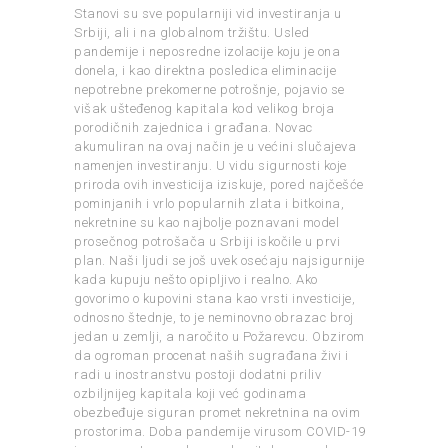
Stanovi su sve popularniji vid investiranja u
Srbiji, ali i na globalnom tržištu. Usled
pandemije i neposredne izolacije koju je ona
donela, i kao direktna posledica eliminacije
nepotrebne prekomerne potrošnje, pojavio se
višak ušteđenog kapitala kod velikog broja
porodičnih zajednica i građana. Novac
akumuliran na ovaj način je u većini slučajeva
namenjen investiranju. U vidu sigurnosti koje
priroda ovih investicija iziskuje, pored najčešće
pominjanih i vrlo popularnih zlata i bitkoina,
nekretnine su kao najbolje poznavani model
prosečnog potrošača u Srbiji iskočile u prvi
plan. Naši ljudi se još uvek osećaju najsigurnije
kada kupuju nešto opipljivo i realno. Ako
govorimo o kupovini stana kao vrsti investicije,
odnosno štednje, to je neminovno obrazac broj
jedan u zemlji, a naročito u Požarevcu. Obzirom
da ogroman procenat naših sugrađana živi i
radi u inostranstvu postoji dodatni priliv
ozbiljnijeg kapitala koji već godinama
obezbeđuje siguran promet nekretnina na ovim
prostorima. Doba pandemije virusom COVID-19