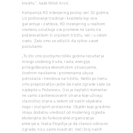
kreditu.“, kaže Miloš Arsić.
Kompanija RD Inženjering postoji već 20 godina.
Uz poštovanje tradicije i kvaliteta koji ona
garantuje i zahteva, RD Inzenjering u realnom
vremenu osluškuje sve promene ne samo na
požarevačkom ili srpskom tržištu, već i u celom
svetu. Zato smo se odlučili da njihov savet
poslušamo:
„To što smo postojimo toliko godina rezultat je
mnogo uloženog truda, rada, energije,
prilagođavanja ekonomskim situacijama,
životnim navikama i promenama ukusa
potrošača i trendova na tržištu. Nešto po čemu
smo prepoznatljivi jeste da naše zgrade važe za
najlepše u Požarevcu. Ovo je najčešći komentar
ne samo zainteresovanih strana koje uživaju
vlasništvo stana u nekom od naših objekata
nego i slučajnih prolaznika. Objekti koje gradimo
imaju dodatnu vrednost od modernog izgleda
eksterijera do funkcionalne organizacije
enterijera. Naša filoyofija je da stanovi odnosno
zgrade, nisu samo kvadrati. Veći broj naših