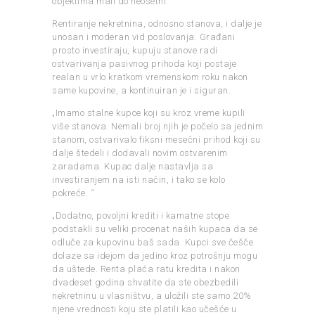
objektima mali do neosetni.“
Rentiranje nekretnina, odnosno stanova, i dalje je
unosan i moderan vid poslovanja. Građani
prosto investiraju, kupuju stanove radi
ostvarivanja pasivnog prihoda koji postaje
realan u vrlo kratkom vremenskom roku nakon
same kupovine, a kontinuiran je i siguran.
„Imamo stalne kupce koji su kroz vreme kupili
više stanova. Nemali broj njih je počelo sa jednim
stanom, ostvarivalo fiksni mesečni prihod koji su
dalje štedeli i dodavali novim ostvarenim
zaradama. Kupac dalje nastavlja sa
investiranjem na isti način, i tako se kolo
pokreće. “
„Dodatno, povoljni krediti i kamatne stope
podstakli su veliki procenat naših kupaca da se
odluče za kupovinu baš sada. Kupci sve češče
dolaze sa idejom da jedino kroz potrošnju mogu
da uštede. Renta plaća ratu kredita i nakon
dvadeset godina shvatite da ste obezbedili
nekretninu u vlasništvu, a uložili ste samo 20%
njene vrednosti koju ste platili kao učešće u