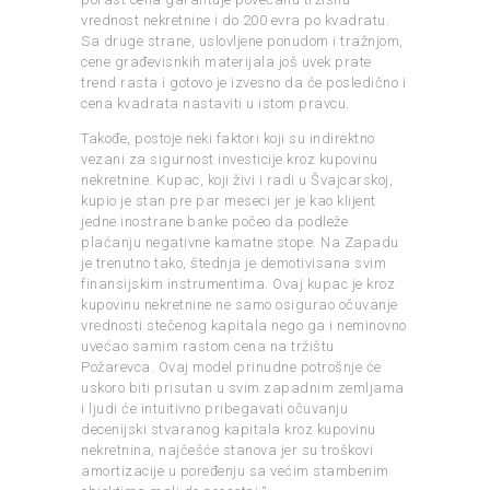
vrednost nekretnine i do 200 evra po kvadratu.
Sa druge strane, uslovljene ponudom i tražnjom,
cene građevisnkih materijala još uvek prate
trend rasta i gotovo je izvesno da će posledično i
cena kvadrata nastaviti u istom pravcu.
Takođe, postoje neki faktori koji su indirektno
vezani za sigurnost investicije kroz kupovinu
nekretnine. Kupac, koji živi i radi u Švajcarskoj,
kupio je stan pre par meseci jer je kao klijent
jedne inostrane banke počeo da podleže
plaćanju negativne kamatne stope. Na Zapadu
je trenutno tako, štednja je demotivisana svim
finansijskim instrumentima. Ovaj kupac je kroz
kupovinu nekretnine ne samo osigurao očuvanje
vrednosti stečenog kapitala nego ga i neminovno
uvećao samim rastom cena na tržištu
Požarevca. Ovaj model prinudne potrošnje će
uskoro biti prisutan u svim zapadnim zemljama
i ljudi će intuitivno pribegavati očuvanju
decenijski stvaranog kapitala kroz kupovinu
nekretnina, najčešće stanova jer su troškovi
amortizacije u poređenju sa većim stambenim