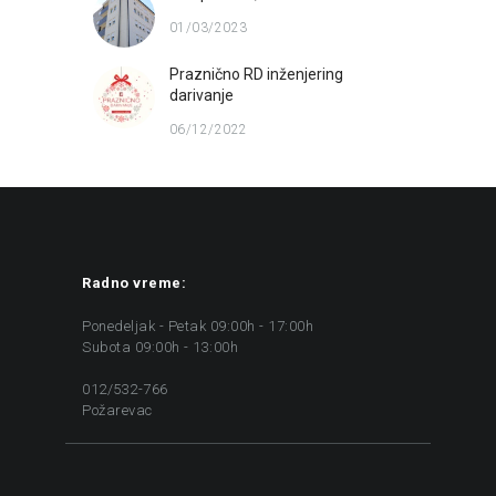
01/03/2023
Praznično RD inženjering
darivanje
06/12/2022
Radno vreme:
Ponedeljak - Petak 09:00h - 17:00h
Subota 09:00h - 13:00h
012/532-766
Požarevac