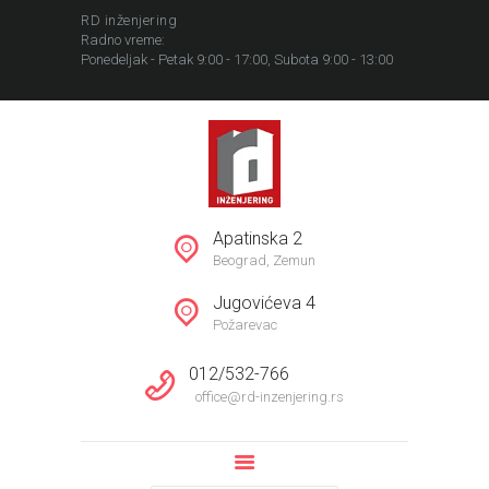
RD inženjering
Radno vreme:
Ponedeljak - Petak 9:00 - 17:00, Subota 9:00 - 13:00
POČETNA
NEKRETNINE
Apatinska 2
REFERENCE
Beograd, Zemun
INFORMACIJE
Jugovićeva 4
KOMPANIJA
Požarevac
012/532-766
office@rd-inzenjering.rs