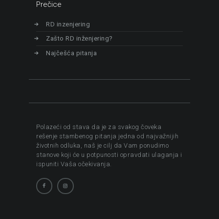
Prečice
RD inzenjering
Zašto RD inženjering?
Najčešća pitanja
Polazeći od stava da je za svakog čoveka
rešenje stambenog pitanja jedna od najvažnijih
životnih odluka, naš je cilj da Vam ponudimo
stanove koji će u potpunosti opravdati ulaganja i
ispuniti Vaša očekivanja.