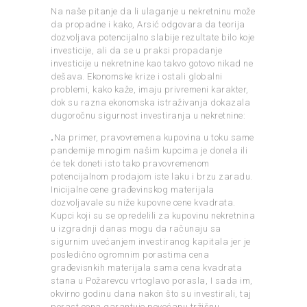
Na naše pitanje da li ulaganje u nekretninu može
da propadne i kako, Arsić odgovara da teorija
dozvoljava potencijalno slabije rezultate bilo koje
investicije, ali da se u praksi propadanje
investicije u nekretnine kao takvo gotovo nikad ne
dešava. Ekonomske krize i ostali globalni
problemi, kako kaže, imaju privremeni karakter,
dok su razna ekonomska istraživanja dokazala
dugoročnu sigurnost investiranja u nekretnine:
„Na primer, pravovremena kupovina u toku same
pandemije mnogim našim kupcima je donela ili
će tek doneti isto tako pravovremenom
potencijalnom prodajom iste laku i brzu zaradu.
Inicijalne cene građevinskog materijala
dozvoljavale su niže kupovne cene kvadrata.
Kupci koji su se opredelili za kupovinu nekretnina
u izgradnji danas mogu da računaju sa
sigurnim uvećanjem investiranog kapitala jer je
posledično ogromnim porastima cena
građevisnkih materijala sama cena kvadrata
stana u Požarevcu vrtoglavo porasla, I sada im,
okvirno godinu dana nakon što su investirali, taj
porast cena garantuje povećanu tržišnu