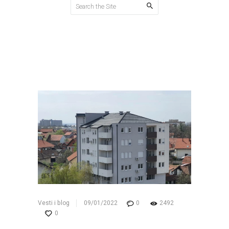
Stan je pun pogodak
Home
All Posts
...
Stan je pun pogodak
Vesti i blog
09/01/2022
0
2492
0