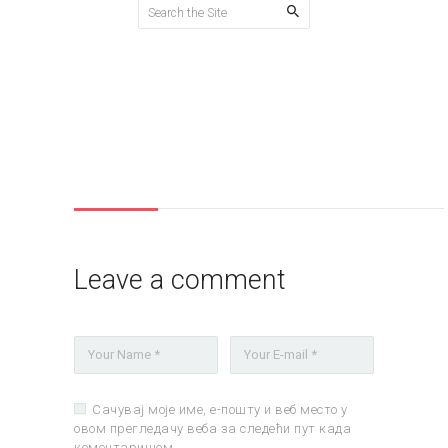
Sigurnost
Home
All Services
...
Sigurnost
Leave a comment
Сачувај моје име, е-пошту и веб место у
овом прегледачу веба за следећи пут када
коментаришем.