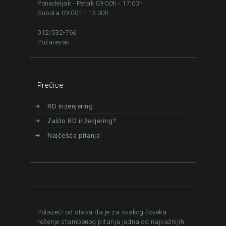
Ponedeljak - Petak 09:00h - 17:00h
Subota 09:00h - 13:00h
012/532-766
Požarevac
Prečice
RD inzenjering
Zašto RD inženjering?
Najčešća pitanja
Polazeći od stava da je za svakog čoveka
rešenje stambenog pitanja jedna od najvažnijih