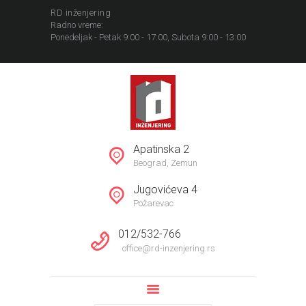
REFERENCE
RD inženjering
INFORMACIJE
Radno vreme:
Ponedeljak - Petak 9:00 - 17:00, Subota 9:00 - 13:00
KOMPANIJA
Apatinska 2
Beograd, Zemun
Jugovićeva 4
Požarevac
012/532-766
office@rd-inzenjering.rs