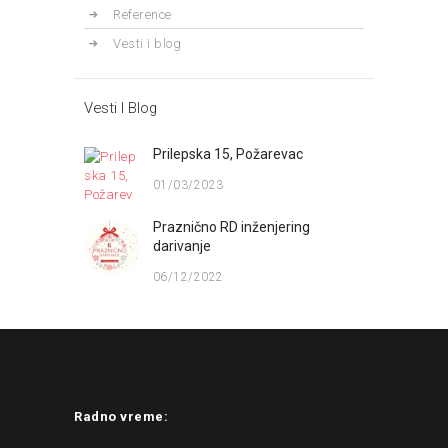
Reference
Vesti i blog
Vesti I Blog
Prilepska 15, Požarevac
01/03/2023
Praznično RD inženjering
darivanje
06/12/2022
Radno vreme: